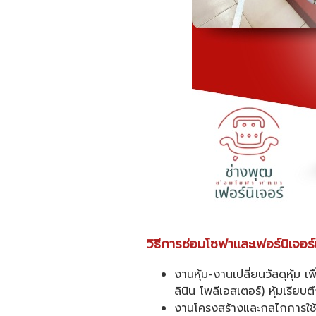
วิธีการซ่อมโซฟาและเฟอร์นิเจอร
งานหุ้ม-งานเปลี่ยนวัสดุหุ้ม 
ลินิน โพลีเอสเตอร์) หุ้มเรียบ
งานโครงสร้างและกลไกการใช้งา