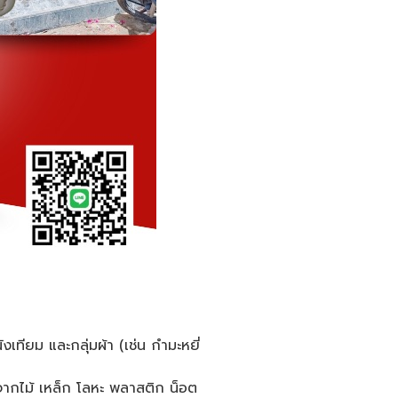
งเทียม และกลุ่มผ้า (เช่น กำมะหยี่
ุจากไม้ เหล็ก โลหะ พลาสติก น็อต