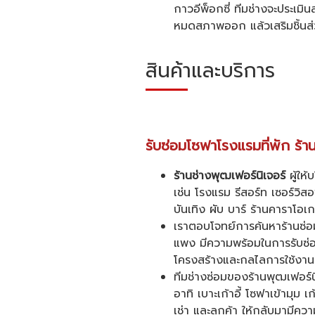
กาวอีพ็อกซี่ ทีมช่างจะประเม
หมดสภาพออก แล้วเสริมชิ้นส่วน
สินค้าและบริการ
รับซ่อมโซฟาโรงแรมที่พัก ร้า
ร้านช่างพุฒเฟอร์นิเจอร์
ผู้ให้
เช่น โรงแรม รีสอร์ท เซอร์วิ
บันเทิง ผับ บาร์ ร้านคาราโอเกะ
เราตอบโจทย์การค้นหาร้านซ่อ
แพง มีความพร้อมในการรับซ่อม
โครงสร้างและกลไลการใช้งาน
ทีมช่างซ่อมของร้านพุฒเฟอร์น
อาทิ เบาะเก้าอี้ โซฟาเข้ามุม 
เช่า และลูกค้า ให้กลับมามี