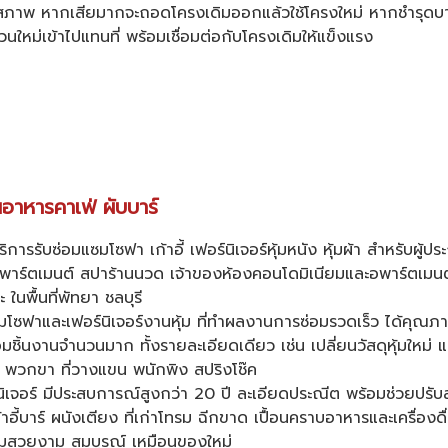
ินสภาพ หากเสียมากจะถอดโครงเดิมออกแล้วใช้โครงใหม่ หากชำรุดบาง
ใหม่เข้าไปแทนที่ พร้อมเชื่อมต่อกับโครงเดิมให้แข็งแรง
นอาหารคาเฟ่ ผับบาร์
บริการรับซ่อมแซมโซฟา เก้าอี้ เฟอร์นิเจอร์หุ้มหนัง หุ้มผ้า สำหรับผู้
สอพาร์ตเมนต์ สปาร้านนวด เจ้าของห้องคอนโดมิเนียมและอพาร์ตเมนต
 ในพื้นที่พัทยา ชลบุรี
มโซฟาและเฟอร์นิเจอร์งานหุ้ม ที่ทำผลงานการซ่อมรวดเร็ว ได้คุ
ชิ้นงานจำนวนมาก ทั้งรายละเอียดเดียว เช่น เปลี่ยนวัสดุหุ้มใหม่
 พวกขา ที่วางแขน พนักพิง สปริงโช๊ค
ิเจอร์ มีประสบการณ์สูงกว่า 20 ปี ละเอียดประณีต พร้อมช่วยปรับส
เก้าอี้บาร์ ผนังเตียง ที่เก่าโทรม ฉีกขาด เปื้อนคราบอาหารและเครื่อง
ความสวยงาม สมบูรณ์ เหมือนของใหม่