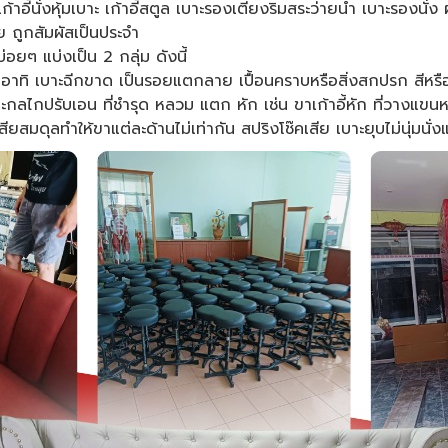
อี้นั่งหุ้มเบาะ เก้าอี้สตูล เบาะรองเตียงริมสระว่ายน้ำ เบาะรองนั่ง
อย ถูกสัมผัสเป็นประจำ
อยๆ แบ่งเป็น 2 กลุ่ม ดังนี้
 อาทิ เบาะฉีกขาด เป็นรอยแตกลาย เปื้อนคราบหรือสิ่งสกปรก สีห
ไกปรับเอน ที่ชำรุด หลวม แตก หัก เช่น ขาเก้าอี้หัก ที่วางแขนหล
สียสมดุลทำให้ขาแต่ละด้านไม่เท่ากัน สปริงโช๊คเสีย เบาะยุบไม่นุ่มนั่ง