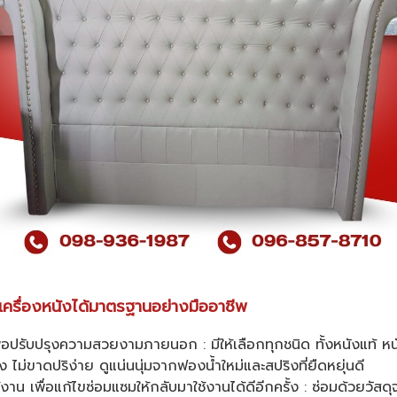
์เครื่องหนังได้มาตรฐานอย่างมืออาชีพ
เพื่อปรับปรุงความสวยงามภายนอก : มีให้เลือกทุกชนิด ทั้งหนังแท้ หนั
ตึง ไม่ขาดปริง่าย ดูแน่นนุ่มจากฟองน้ำใหม่และสปริงที่ยืดหยุ่นดี
น เพื่อแก้ไขซ่อมแซมให้กลับมาใช้งานได้ดีอีกครั้ง : ซ่อมด้วยวัสด