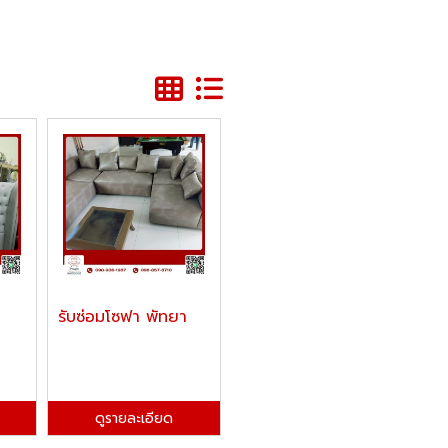
รับซ่อมโซฟา พัทยา
ดูรายละเอียด