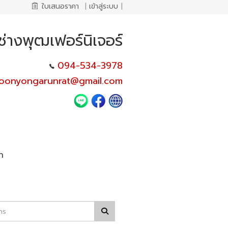
ใบเสนอราคา
|
เข้าสู่ระบบ
|
ช่างพุฒเฟอร์นิเจอร์
094-534-3978
oonyongarunrat@gmail.com
า