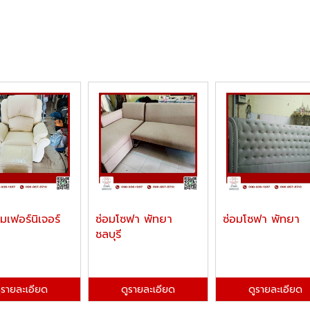
อมเฟอร์นิเจอร์
ซ่อมโซฟา พัทยา
ซ่อมโซฟา พัทยา
ชลบุรี
ูรายละเอียด
ดูรายละเอียด
ดูรายละเอียด