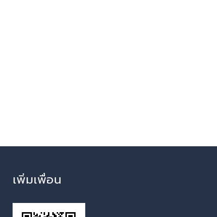
เพิ่มเพื่อน